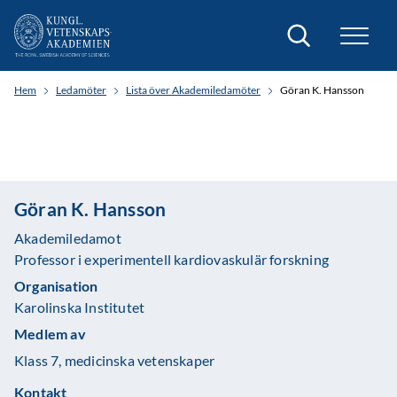
Sök
Hem
Ledamöter
Lista över Akademiledamöter
Göran K. Hansson
Göran K. Hansson
Akademiledamot
Professor i experimentell kardiovaskulär forskning
Organisation
Karolinska Institutet
Medlem av
Klass 7, medicinska vetenskaper
Kontakt