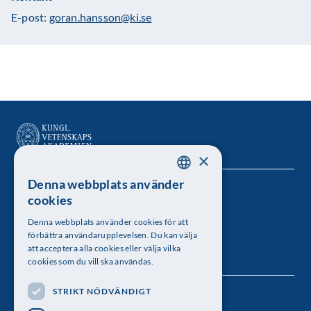
E-post:
goran.hansson@ki.se
×
Denna webbplats använder
SWEDISH
Kungl. Vetenskapsakademien
cookies
ENGLISH
Besöksadress: Lilla Frescativägen 4A
Denna webbplats använder cookies för att
förbättra användarupplevelsen. Du kan välja
Telefon: 08-673 95 00
att acceptera alla cookies eller välja vilka
cookies som du vill ska användas.
STRIKT NÖDVÄNDIGT
Följ oss