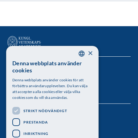
×
Denna webbplats använder
SWEDISH
Kungl. Vetenskapsakademien
cookies
ENGLISH
Besöksadress: Lilla Frescativägen 4A
Denna webbplats använder cookies för att
förbättra användarupplevelsen. Du kan välja
Telefon: 08-673 95 00
att acceptera alla cookies eller välja vilka
cookies som du vill ska användas.
STRIKT NÖDVÄNDIGT
Följ oss
PRESTANDA
INRIKTNING