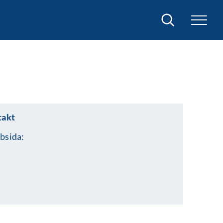
Sök
takt
bsida: