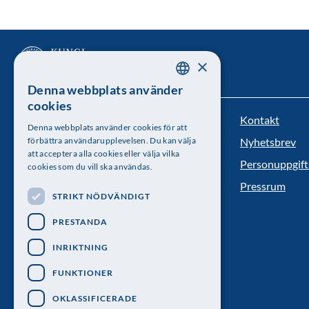
×
Denna webbplats använder
SWEDISH
cookies
ENGLISH
Kontakt
Kungl. Vetenskapsakademien
Denna webbplats använder cookies för att
förbättra användarupplevelsen. Du kan välja
Nyhetsbrev
Besöksadress: Lilla Frescativägen 4A
att acceptera alla cookies eller välja vilka
Personuppgift
cookies som du vill ska användas.
Telefon: 08-673 95 00
Pressrum
STRIKT NÖDVÄNDIGT
PRESTANDA
INRIKTNING
FUNKTIONER
OKLASSIFICERADE