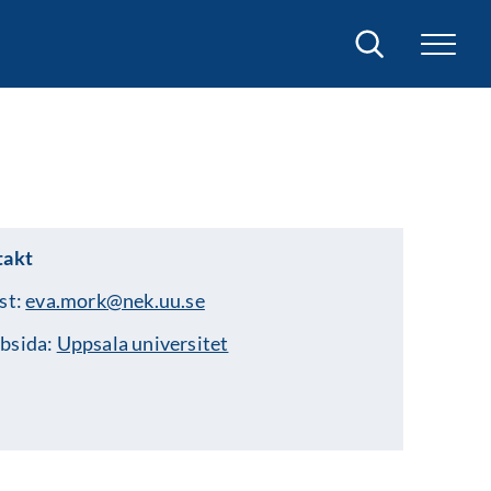
Sök
takt
st:
eva.mork@nek.uu.se
bsida:
Uppsala universitet