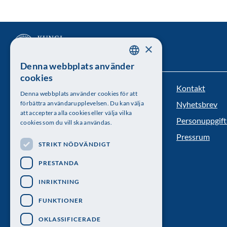
×
Denna webbplats använder
SWEDISH
cookies
ENGLISH
Kontakt
Kungl. Vetenskapsakademien
Denna webbplats använder cookies för att
förbättra användarupplevelsen. Du kan välja
Nyhetsbrev
Besöksadress: Lilla Frescativägen 4A
att acceptera alla cookies eller välja vilka
Personuppgift
cookies som du vill ska användas.
Telefon: 08-673 95 00
Pressrum
STRIKT NÖDVÄNDIGT
PRESTANDA
INRIKTNING
FUNKTIONER
OKLASSIFICERADE