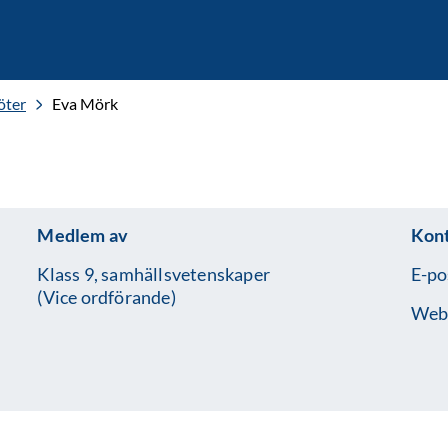
öter
Eva Mörk
Medlem av
Kon
Klass 9, samhällsvetenskaper
E-po
(Vice ordförande)
Web