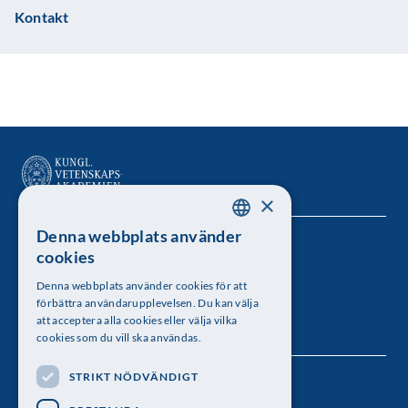
Kontakt
×
Denna webbplats använder
SWEDISH
Kungl. Vetenskapsakademien
cookies
ENGLISH
Besöksadress: Lilla Frescativägen 4A
Denna webbplats använder cookies för att
förbättra användarupplevelsen. Du kan välja
Telefon: 08-673 95 00
att acceptera alla cookies eller välja vilka
cookies som du vill ska användas.
STRIKT NÖDVÄNDIGT
Följ oss