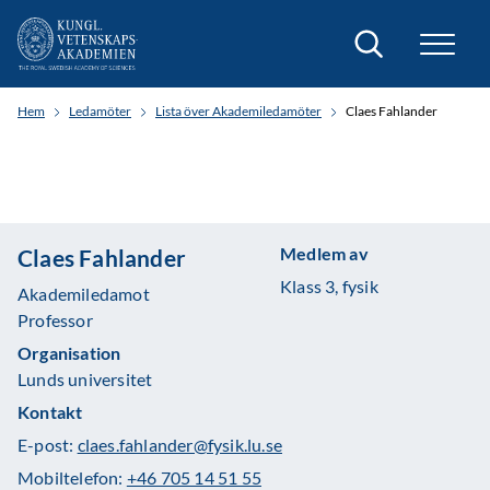
Sök
Hem
Ledamöter
Lista över Akademiledamöter
Claes Fahlander
Medlem av
Claes Fahlander
Klass 3, fysik
Akademiledamot
Professor
Organisation
Lunds universitet
Kontakt
E-post:
claes.fahlander@fysik.lu.se
Mobiltelefon:
+46 705 14 51 55