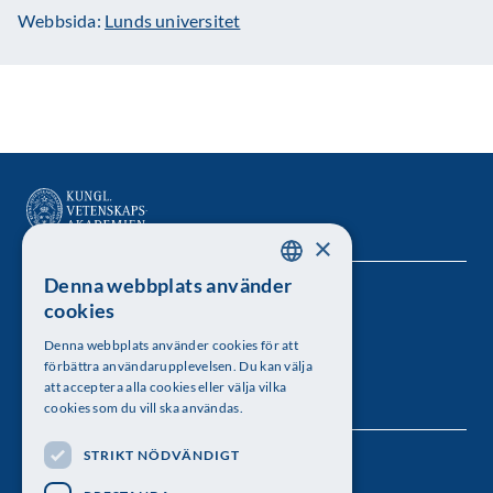
Webbsida:
Lunds universitet
×
Denna webbplats använder
SWEDISH
Kungl. Vetenskapsakademien
cookies
ENGLISH
Besöksadress: Lilla Frescativägen 4A
Denna webbplats använder cookies för att
förbättra användarupplevelsen. Du kan välja
Telefon: 08-673 95 00
att acceptera alla cookies eller välja vilka
cookies som du vill ska användas.
STRIKT NÖDVÄNDIGT
Följ oss