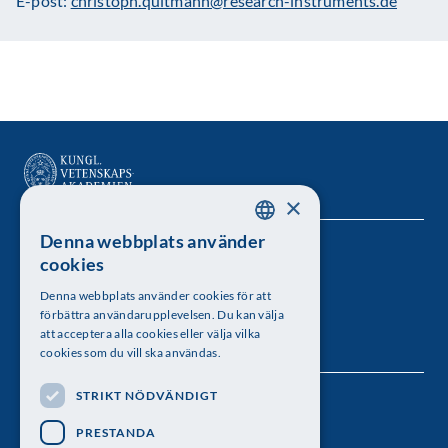
E-post:
christoph.quitmann@research-instruments.de
×
Denna webbplats använder
SWEDISH
Kungl. Vetenskapsakademien
cookies
ENGLISH
Besöksadress: Lilla Frescativägen 4A
Denna webbplats använder cookies för att
förbättra användarupplevelsen. Du kan välja
Telefon: 08-673 95 00
att acceptera alla cookies eller välja vilka
cookies som du vill ska användas.
STRIKT NÖDVÄNDIGT
Följ oss
PRESTANDA