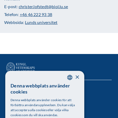
E-post:
christer.lofstedt@biol.lu.se
Telefon:
+46 46 222 93 38
Webbsida:
Lunds universitet
×
Denna webbplats använder
SWEDISH
Kungl. Vetenskapsakademien
cookies
ENGLISH
Besöksadress: Lilla Frescativägen 4A
Denna webbplats använder cookies för att
förbättra användarupplevelsen. Du kan välja
Telefon: 08-673 95 00
att acceptera alla cookies eller välja vilka
cookies som du vill ska användas.