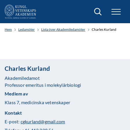
Sök
Hem
Ledamöter
Lista över Akademiledamöter
Charles Kurland
Charles Kurland
Akademiledamot
Professor emeritus i molekylärbiologi
Medlem av
Klass 7, medicinska vetenskaper
Kontakt
E-post:
cgkurland@gmail.com