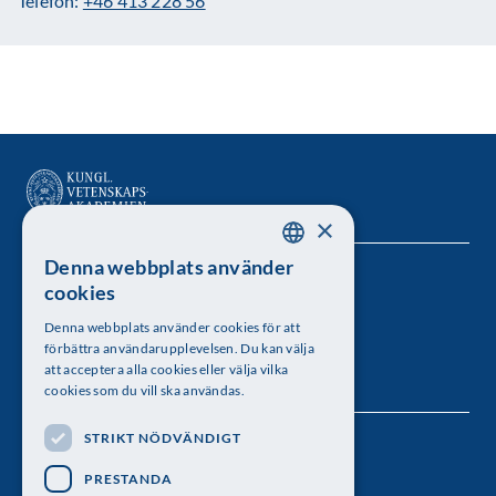
Telefon:
+46 413 228 56
×
Denna webbplats använder
SWEDISH
Kungl. Vetenskapsakademien
cookies
ENGLISH
Besöksadress: Lilla Frescativägen 4A
Denna webbplats använder cookies för att
förbättra användarupplevelsen. Du kan välja
Telefon: 08-673 95 00
att acceptera alla cookies eller välja vilka
cookies som du vill ska användas.
STRIKT NÖDVÄNDIGT
Följ oss
PRESTANDA