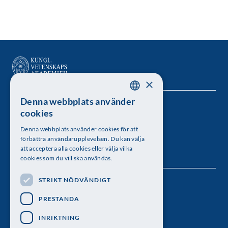
×
Denna webbplats använder
SWEDISH
Kungl. Vetenskapsakademien
cookies
ENGLISH
Besöksadress: Lilla Frescativägen 4A
Denna webbplats använder cookies för att
förbättra användarupplevelsen. Du kan välja
Telefon: 08-673 95 00
att acceptera alla cookies eller välja vilka
cookies som du vill ska användas.
STRIKT NÖDVÄNDIGT
Följ oss
PRESTANDA
INRIKTNING