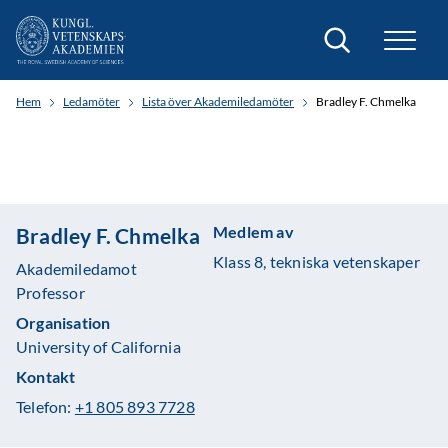
Sök
Hem
Ledamöter
Lista över Akademiledamöter
Bradley F. Chmelka
Medlem av
Bradley F. Chmelka
Klass 8, tekniska vetenskaper
Akademiledamot
Professor
Organisation
University of California
Kontakt
Telefon:
+1 805 893 7728