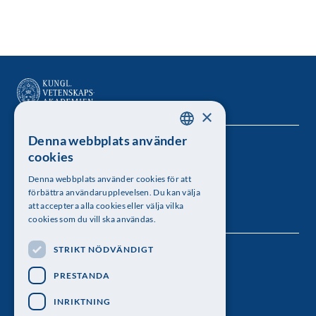
×
Denna webbplats använder
SWEDISH
Kungl. Vetenskapsakademien
cookies
ENGLISH
Besöksadress: Lilla Frescativägen 4A
Denna webbplats använder cookies för att
förbättra användarupplevelsen. Du kan välja
Telefon: 08-673 95 00
att acceptera alla cookies eller välja vilka
cookies som du vill ska användas.
STRIKT NÖDVÄNDIGT
Följ oss
PRESTANDA
INRIKTNING