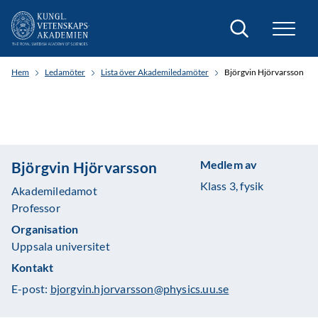
Sök
Hem
Ledamöter
Lista över Akademiledamöter
Björgvin Hjörvarsson
Medlem av
Björgvin Hjörvarsson
Klass 3, fysik
Akademiledamot
Professor
Organisation
Uppsala universitet
Kontakt
E-post:
bjorgvin.hjorvarsson@physics.uu.se