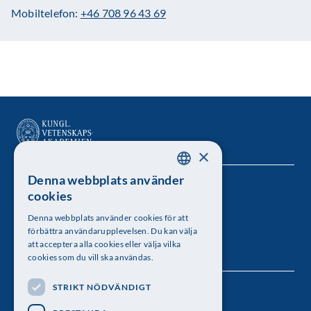
Mobiltelefon:
+46 708 96 43 69
×
Denna webbplats använder
SWEDISH
Kungl. Vetenskapsakademien
cookies
ENGLISH
Besöksadress: Lilla Frescativägen 4A
Denna webbplats använder cookies för att
förbättra användarupplevelsen. Du kan välja
Telefon: 08-673 95 00
att acceptera alla cookies eller välja vilka
cookies som du vill ska användas.
STRIKT NÖDVÄNDIGT
Följ oss