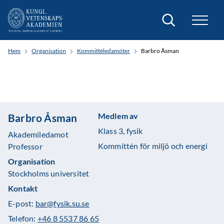
Sök
Hem
Organisation
Kommittéledamöter
Barbro Åsman
Medlem av
Barbro Åsman
Klass 3, fysik
Akademiledamot
Kommittén för miljö och energi
Professor
Organisation
Stockholms universitet
Kontakt
E-post:
bar@fysik.su.se
Telefon:
+46 8 5537 86 65