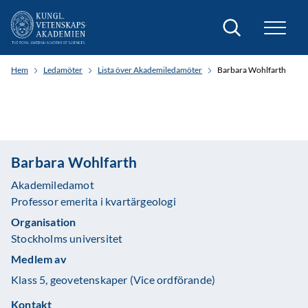
Sök
Hem
Ledamöter
Lista över Akademiledamöter
Barbara Wohlfarth
Barbara Wohlfarth
Akademiledamot
Professor emerita i kvartärgeologi
Organisation
Stockholms universitet
Medlem av
Klass 5, geovetenskaper (Vice ordförande)
Kontakt