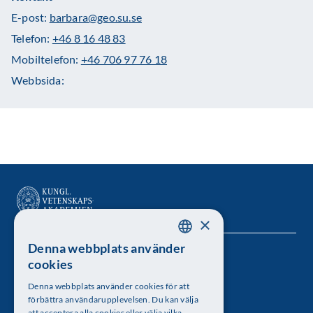
E-post:
barbara@geo.su.se
Telefon:
+46 8 16 48 83
Mobiltelefon:
+46 706 97 76 18
Webbsida:
×
Denna webbplats använder
SWEDISH
Kungl. Vetenskapsakademien
cookies
ENGLISH
Besöksadress: Lilla Frescativägen 4A
Denna webbplats använder cookies för att
förbättra användarupplevelsen. Du kan välja
att acceptera alla cookies eller välja vilka