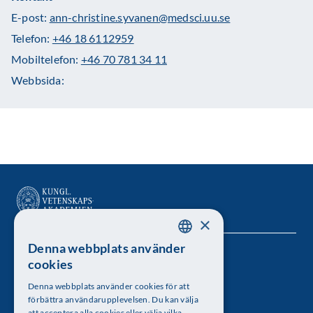
E-post:
ann-christine.syvanen@medsci.uu.se
Telefon:
+46 18 6112959
Mobiltelefon:
+46 70 781 34 11
Webbsida:
×
Denna webbplats använder
SWEDISH
Kungl. Vetenskapsakademien
cookies
ENGLISH
Besöksadress: Lilla Frescativägen 4A
Denna webbplats använder cookies för att
förbättra användarupplevelsen. Du kan välja
att acceptera alla cookies eller välja vilka