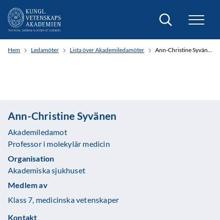
Sök
Hem
Ledamöter
Lista över Akademiledamöter
Ann-Christine Syvänen
Ann-Christine Syvänen
Akademiledamot
Professor i molekylär medicin
Organisation
Akademiska sjukhuset
Medlem av
Klass 7, medicinska vetenskaper
Kontakt