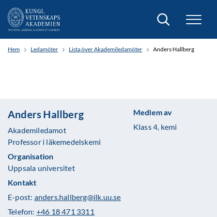
Sök
Hem
Ledamöter
Lista över Akademiledamöter
Anders Hallberg
Medlem av
Anders Hallberg
Klass 4, kemi
Akademiledamot
Professor i läkemedelskemi
Organisation
Uppsala universitet
Kontakt
E-post:
anders.hallberg@ilk.uu.se
Telefon:
+46 18 471 3311