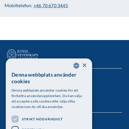
Mobiltelefon:
+46 70 670 3445
×
Denna webbplats använder
SWEDISH
Kungl. Vetenskapsakademien
cookies
ENGLISH
Besöksadress: Lilla Frescativägen 4A
Denna webbplats använder cookies för att
förbättra användarupplevelsen. Du kan välja
Telefon: 08-673 95 00
att acceptera alla cookies eller välja vilka
cookies som du vill ska användas.
STRIKT NÖDVÄNDIGT
Följ oss