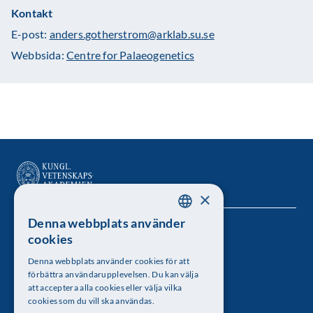
Kontakt
E-post:
anders.gotherstrom@arklab.su.se
Webbsida:
Centre for Palaeogenetics
×
Denna webbplats använder
SWEDISH
Kungl. Vetenskapsakademien
cookies
ENGLISH
Besöksadress: Lilla Frescativägen 4A
Denna webbplats använder cookies för att
förbättra användarupplevelsen. Du kan välja
Telefon: 08-673 95 00
att acceptera alla cookies eller välja vilka
cookies som du vill ska användas.