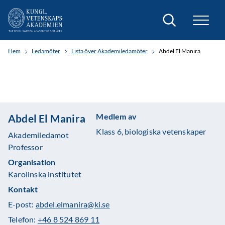
Sök
Hem
Ledamöter
Lista över Akademiledamöter
Abdel El Manira
Medlem av
Abdel El Manira
Klass 6, biologiska vetenskaper
Akademiledamot
Professor
Organisation
Karolinska institutet
Kontakt
E-post:
abdel.elmanira@ki.se
Telefon:
+46 8 524 869 11