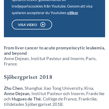
tredjepartscookies från Youtube. Genom att visa
spelaren accepterar du Youtubes
villkor
VISA VIDEO
From liver cancer to acute promyelocytic leukemia,
and beyond
Anne Dejean, Institut Pasteur and Inserm, Paris,
France.
Sjöbergpriset 2018
Zhu Chen
, Shanghai Jiao Tong University, Kina,
Anne Dejean
, Institut Pasteur och Inserm, Frankrike
och
Hugues de Thé
, Collège de France, Frankrike,
tilldelades Sjöbergpriset 2018: