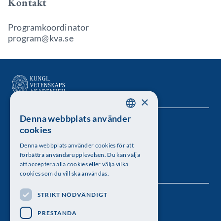
Kontakt
Programkoordinator
program@kva.se
×
Denna webbplats använder
SWEDISH
Kungl. Vetenskapsakademien
cookies
ENGLISH
Besöksadress: Lilla Frescativägen 4A
Denna webbplats använder cookies för att
förbättra användarupplevelsen. Du kan välja
Telefon: 08-673 95 00
att acceptera alla cookies eller välja vilka
cookies som du vill ska användas.
STRIKT NÖDVÄNDIGT
Följ oss
PRESTANDA