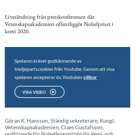
Livesändning från presskonferensen där
Vetenskapsakademien offentliggör Nobelpriset i
kemi 2020.
Spelaren kräver godkännande av
tredjepartscookies från Youtube. Genom att visa
spelaren accepterar du Youtubes
villkor
VISA VIDEO
Göran K. Hansson, Ständig sekreterare, Kungl.
Vetenskapsakademien, Claes Gustafsson,
ordförande för Nobelkommittén för kemi, och