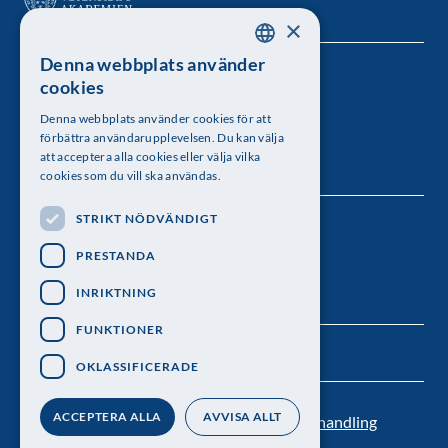
×
Denna webbplats använder
SWEDISH
Kungl. Vetenskapsakademien
cookies
ENGLISH
Besöksadress: Lilla Frescativägen 4A
Denna webbplats använder cookies för att
förbättra användarupplevelsen. Du kan välja
Telefon: 08-673 95 00
att acceptera alla cookies eller välja vilka
cookies som du vill ska användas.
STRIKT NÖDVÄNDIGT
Följ oss
PRESTANDA
INRIKTNING
FUNKTIONER
OKLASSIFICERADE
ACCEPTERA ALLA
AVVISA ALLT
Kontakt
Nyhetsbrev
Personuppgiftsbehandling