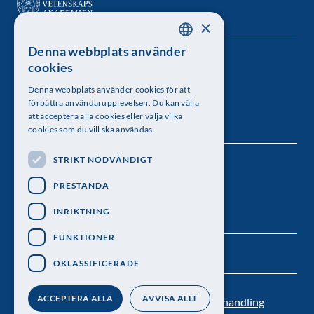
×
Denna webbplats använder
SWEDISH
Kungl. Vetenskapsakademien
cookies
ENGLISH
Besöksadress: Lilla Frescativägen 4A
Denna webbplats använder cookies för att
förbättra användarupplevelsen. Du kan välja
Telefon: 08-673 95 00
att acceptera alla cookies eller välja vilka
cookies som du vill ska användas.
STRIKT NÖDVÄNDIGT
Följ oss
PRESTANDA
INRIKTNING
FUNKTIONER
OKLASSIFICERADE
ACCEPTERA ALLA
AVVISA ALLT
Kontakt
Nyhetsbrev
Personuppgiftsbehandling