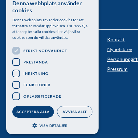
Denna webbplats använder
SWEDISH
cookies
ENGLISH
Denna webbplats använder cookies för att
förbättra användarupplevelsen. Du kan välja
att acceptera alla cookies eller välja vilka
cookies som du vill ska användas.
Kontakt
Kungl. Vetenskapsakademien
Nyhetsbrev
STRIKT NÖDVÄNDIGT
Besöksadress: Lilla Frescativägen 4A
Personuppgift
PRESTANDA
Telefon: 08-673 95 00
Pressrum
INRIKTNING
FUNKTIONER
OKLASSIFICERADE
ACCEPTERA ALLA
AVVISA ALLT
VISA DETALJER