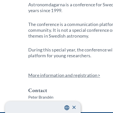
Astronomdagarna is a conference for Swed
years since 1999.
The conference is a communication platfo
community.
It is not a special conference o
themes in Swedish astronomy.
During this special year, the conference wil
platform for young researchers.
More information and registration>
Contact
Peter Brandén
Program Coordinator
×
program@kva.se