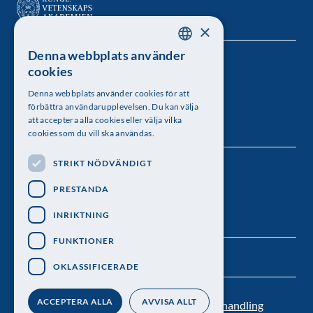
×
Denna webbplats använder
SWEDISH
Kungl. Vetenskapsakademien
cookies
ENGLISH
Besöksadress: Lilla Frescativägen 4A
Denna webbplats använder cookies för att
förbättra användarupplevelsen. Du kan välja
Telefon: 08-673 95 00
att acceptera alla cookies eller välja vilka
cookies som du vill ska användas.
STRIKT NÖDVÄNDIGT
Följ oss
PRESTANDA
INRIKTNING
FUNKTIONER
OKLASSIFICERADE
ACCEPTERA ALLA
AVVISA ALLT
Kontakt
Nyhetsbrev
Personuppgiftsbehandling