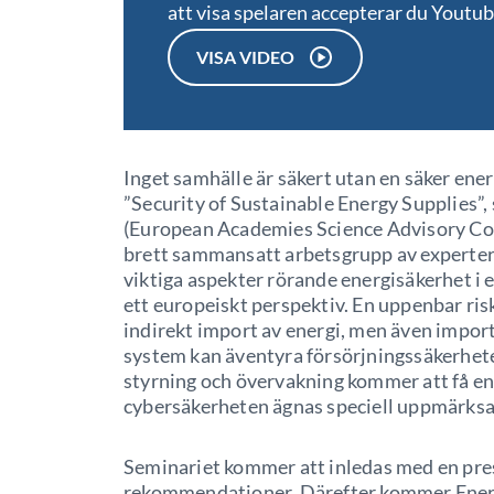
att visa spelaren accepterar du Youtu
VISA VIDEO
Inget samhälle är säkert utan en säker ene
”Security of Sustainable Energy Supplies”
(European Academies Science Advisory Cou
brett sammansatt arbetsgrupp av experter 
viktiga aspekter rörande energisäkerhet i e
ett europeiskt perspektiv. En uppenbar ris
indirekt import av energi, men även impor
system kan äventyra försörjningssäkerhet
styrning och övervakning kommer att få en a
cybersäkerheten ägnas speciell uppmärks
Seminariet kommer att inledas med en pre
rekommendationer. Därefter kommer Energ