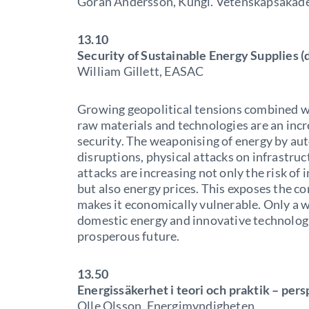
Göran Andersson, Kungl. Vetenskapsakad
13.10
Security of Sustainable Energy Supplies (
William Gillett, EASAC
Growing geopolitical tensions combined w
raw materials and technologies are an inc
security. The weaponising of energy by au
disruptions, physical attacks on infrastru
attacks are increasing not only the risk of
but also energy prices. This exposes the co
makes it economically vulnerable. Only a 
domestic energy and innovative technologi
prosperous future.
13.50
Energissäkerhet i teori och praktik – pe
Olle Olsson, Energimyndigheten