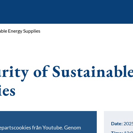
able Energy Supplies
rity of Sustainabl
ies
Date:
2025
jepartscookies från Youtube. Genom
Time:
13:0