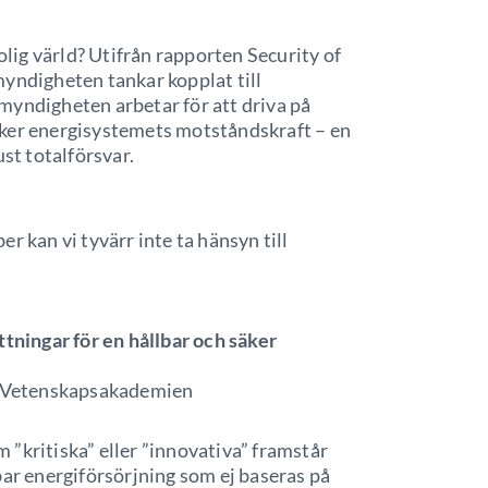
olig värld? Utifrån rapporten Security of
myndigheten tankar kopplat till
myndigheten arbetar för att driva på
rker energisystemets motståndskraft – en
ust totalförsvar.
r kan vi tyvärr inte ta hänsyn till
ttningar för en hållbar och säker
l. Vetenskapsakademien
”kritiska” eller ”innovativa” framstår
bar energiförsörjning som ej baseras på