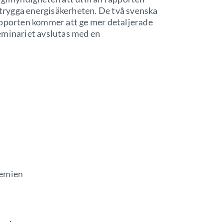
t trygga energisäkerheten. De två svenska
apporten kommer att ge mer detaljerade
eminariet avslutas med en
demien