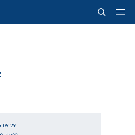
Search
e
-09-29
0–16:30