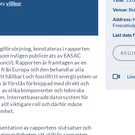
bes
villkor
Venue:
Bei
Address:
K
Frescativä
Last date f
rgiförsörjning, konstateras i rapporten
REGI
, som nyligen publicerats av EASAC
ncil). Rapporten är framtagen av en
från Europa och den behandlar alla
tt hållbart och fossilfritt energisystem ur
Liv
k är förstås förknippad med direkt och
t av olika komponenter och tekniska
en. Internetbaserade datorsystem för
llt viktigare roll och därför måste
amhet.
sentation av rapportens slutsatser och
imyndigheten att utifrån rapporten