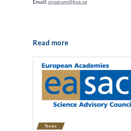
Email:
program@kva.se
Read more
News