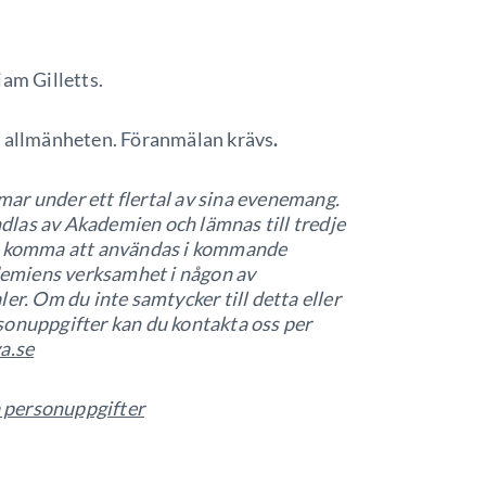
iam Gilletts.
r allmänheten. Föranmälan krävs
.
ar under ett flertal av sina evenemang.
las av Akademien och lämnas till tredje
så komma att användas i kommande
emiens verksamhet i någon av
er. Om du inte samtycker till detta eller
sonuppgifter kan du kontakta oss per
a.se
 personuppgifter