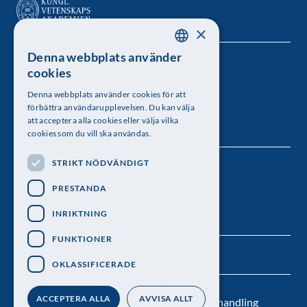
×
Denna webbplats använder
SWEDISH
Kungl. Vetenskapsakademien
cookies
ENGLISH
Besöksadress: Lilla Frescativägen 4A
Denna webbplats använder cookies för att
förbättra användarupplevelsen. Du kan välja
Telefon: 08-673 95 00
att acceptera alla cookies eller välja vilka
cookies som du vill ska användas.
STRIKT NÖDVÄNDIGT
Följ oss
PRESTANDA
INRIKTNING
FUNKTIONER
OKLASSIFICERADE
ACCEPTERA ALLA
AVVISA ALLT
Kontakt
Nyhetsbrev
Personuppgiftsbehandling