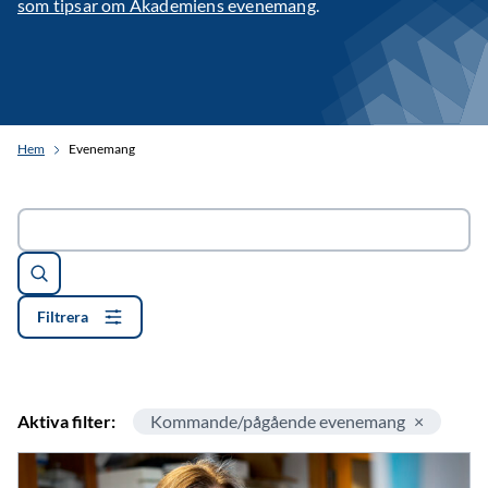
som tipsar om Akademiens evenemang
.
Hem
Evenemang
Sök
Filtrera
Aktiva filter:
Kommande/pågående evenemang